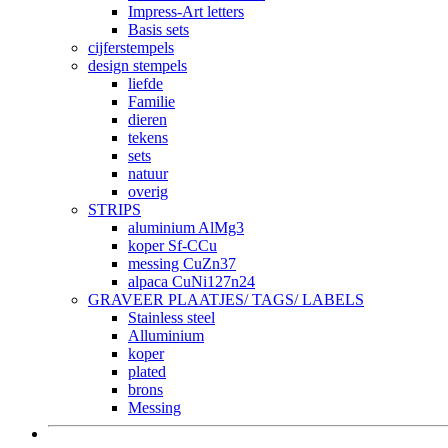
Impress-Art letters
Basis sets
cijferstempels
design stempels
liefde
Familie
dieren
tekens
sets
natuur
overig
STRIPS
aluminium AlMg3
koper Sf-CCu
messing CuZn37
alpaca CuNi127n24
GRAVEER PLAATJES/ TAGS/ LABELS
Stainless steel
Alluminium
koper
plated
brons
Messing