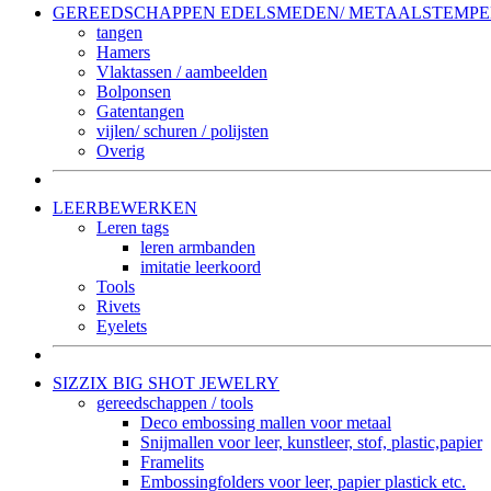
GEREEDSCHAPPEN EDELSMEDEN/ METAALSTEMP
tangen
Hamers
Vlaktassen / aambeelden
Bolponsen
Gatentangen
vijlen/ schuren / polijsten
Overig
LEERBEWERKEN
Leren tags
leren armbanden
imitatie leerkoord
Tools
Rivets
Eyelets
SIZZIX BIG SHOT JEWELRY
gereedschappen / tools
Deco embossing mallen voor metaal
Snijmallen voor leer, kunstleer, stof, plastic,papier
Framelits
Embossingfolders voor leer, papier plastick etc.