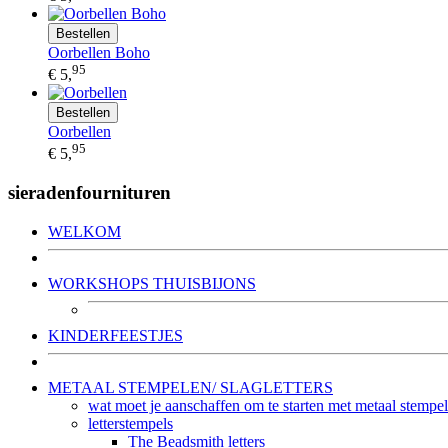
Bestellen
Oorbellen Boho
95
€ 5,
Bestellen
Oorbellen
95
€ 5,
sieradenfournituren
WELKOM
WORKSHOPS THUISBIJONS
KINDERFEESTJES
METAAL STEMPELEN/ SLAGLETTERS
wat moet je aanschaffen om te starten met metaal stempe
letterstempels
The Beadsmith letters