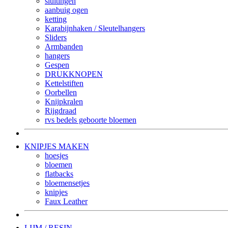
sluitingen
aanbuig ogen
ketting
Karabijnhaken / Sleutelhangers
Sliders
Armbanden
hangers
Gespen
DRUKKNOPEN
Kettelstiften
Oorbellen
Knijpkralen
Rijgdraad
rvs bedels geboorte bloemen
KNIPJES MAKEN
hoesjes
bloemen
flatbacks
bloemensetjes
knipjes
Faux Leather
LIJM / RESIN