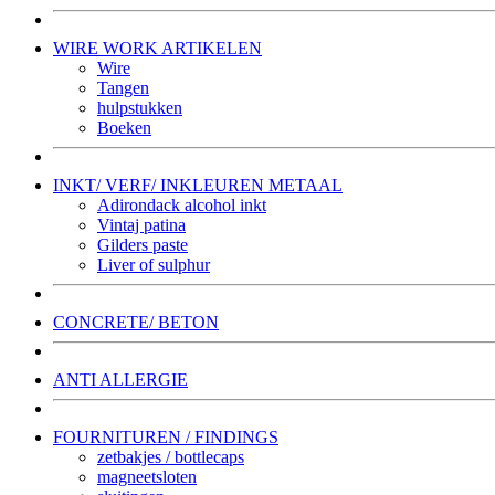
WIRE WORK ARTIKELEN
Wire
Tangen
hulpstukken
Boeken
INKT/ VERF/ INKLEUREN METAAL
Adirondack alcohol inkt
Vintaj patina
Gilders paste
Liver of sulphur
CONCRETE/ BETON
ANTI ALLERGIE
FOURNITUREN / FINDINGS
zetbakjes / bottlecaps
magneetsloten