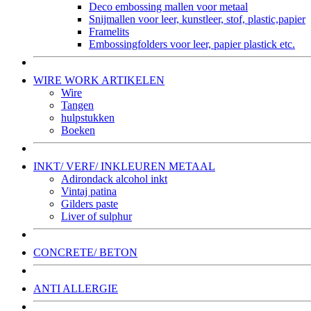
Deco embossing mallen voor metaal
Snijmallen voor leer, kunstleer, stof, plastic,papier
Framelits
Embossingfolders voor leer, papier plastick etc.
WIRE WORK ARTIKELEN
Wire
Tangen
hulpstukken
Boeken
INKT/ VERF/ INKLEUREN METAAL
Adirondack alcohol inkt
Vintaj patina
Gilders paste
Liver of sulphur
CONCRETE/ BETON
ANTI ALLERGIE