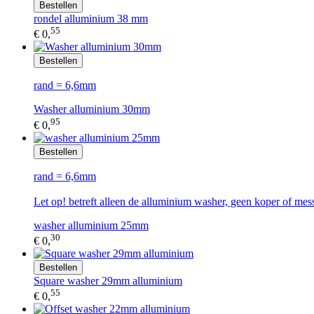
Bestellen
rondel alluminium 38 mm
55
€ 0,
Bestellen
rand = 6,6mm
Washer alluminium 30mm
95
€ 0,
Bestellen
rand = 6,6mm
Let op! betreft alleen de alluminium washer, geen koper of mes
washer alluminium 25mm
30
€ 0,
Bestellen
Square washer 29mm alluminium
55
€ 0,