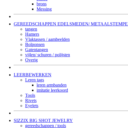
brons
Messing
GEREEDSCHAPPEN EDELSMEDEN/ METAALSTEMP
tangen
Hamers
Vlaktassen / aambeelden
Bolponsen
Gatentangen
vijlen/ schuren / polijsten
Overig
LEERBEWERKEN
Leren tags
leren armbanden
imitatie leerkoord
Tools
Rivets
Eyelets
SIZZIX BIG SHOT JEWELRY
gereedschappen / tools