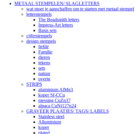
METAAL STEMPELEN/ SLAGLETTERS
wat moet je aanschaffen om te starten met metaal stempe
letterstempels
The Beadsmith letters
Impress-Art letters
Basis sets
cijferstempels
design stempels
liefde
Familie
dieren
tekens
sets
natuur
overig
STRIPS
aluminium AlMg3
koper Sf-CCu
messing CuZn37
alpaca CuNi127n24
GRAVEER PLAATJES/ TAGS/ LABELS
Stainless steel
Alluminium
koper
plated