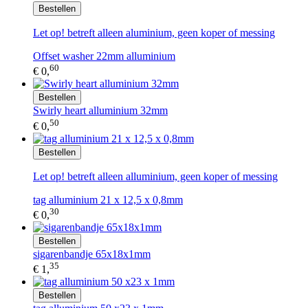
Bestellen
Let op! betreft alleen aluminium, geen koper of messing
Offset washer 22mm alluminium
60
€ 0,
Bestellen
Swirly heart alluminium 32mm
50
€ 0,
Bestellen
Let op! betreft alleen alluminium, geen koper of messing
tag alluminium 21 x 12,5 x 0,8mm
30
€ 0,
Bestellen
sigarenbandje 65x18x1mm
35
€ 1,
Bestellen