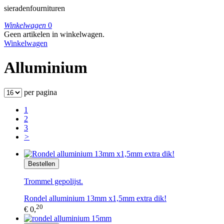
sieradenfournituren
Winkelwagen
0
Geen artikelen in winkelwagen.
Winkelwagen
Alluminium
per pagina
1
2
3
>
Bestellen
Trommel gepolijst.
Rondel alluminium 13mm x1,5mm extra dik!
20
€ 0,