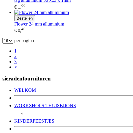
tag alluminium 50 x23 x 1mm
00
€ 1,
Bestellen
Flower 24 mm alluminium
40
€ 0,
per pagina
1
2
3
>
sieradenfournituren
WELKOM
WORKSHOPS THUISBIJONS
KINDERFEESTJES